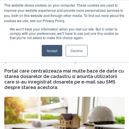
This website stores cookies on your computer. These cookies are used to
Cauta
improve your website experience and provide more personalized services to
you, both on this website and through other media. To find out more about the
cookies we use, see our Privacy Policy.
Acasa
/
Studii de caz
/
Proiecte custom
/
Urmarire dosare
CustomSoft
.io
.ro
We won't track your information when you visit our site. But in order to
cadastru pentru Total Survey
comply with your preferences, we'll have to use just one tiny cookie so
that you're not asked to make this choice again.
Urmarire dosare cadastru
Acasa
Accept
Decline
pentru Total Survey
Produse
Portal care centralizeaza mai multe baze de date cu
Servicii
starea dosarelor de cadastru si anunta utilizatorii
care si-au inregistrat dosarele pe e-mail sau SMS
Navigatie principala
despre starea acestora.
Studii de caz
Companie
Contact rapid
Forma rapida de contact