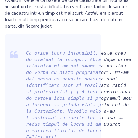
Avand in vedere ca bazele de date cadastrale din Romania
nu sunt unite, exista dificultatea verificarii starilor dosarelor
de cadastru intr-un timp cat mai scurt. Astfel, era pierdut
foarte mult timp pentru a accesa fiecare baza de date in
parte, din fiecare judet.
Ca orice lucru intangibil, este greu
de evaluat la inceput. Abia dupa prima
intalnire mi-am dat seama ca nu stau
de vorba cu niste programatori. Mi-am
dat seama ca nevoile noastre sunt
identificate usor si rezolvate rapid
si profesionist […] A fost nevoie doar
de cateva idei simple si programul meu
a inceput sa prinda viata prin cei de
la CustomSoft. Nevoile mele s-au
transformat in ideile lor si asa am
redus timpul de lucru si am usurat
urmarirea fluxului de lucru.
Felicitari!