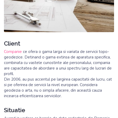
Biroul central
Informatii:
office@customsoft.io
Vanzari:
sales@customsoft.io
www.customsoft.io
Client
Companie
ce ofera o gama larga si variata de servicii topo-
geodezice. Detinand o gama extinsa de aparatura specifica,
combinata cu vastele cunostinte ale personalului, compania
are capacitatea de abordare a unui spectru larg de lucrari de
profil.
Din 2006, au pus accentul pe largirea capacitatii de lucru, cat
si pe oferirea de servicii la nivel european. Considera
geodezia o arta, nu o simpla afacere, din această cauza
incearca eficientizarea serviciilor.
Situatie