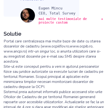
Eugen Mincu
CEO, Total Survey
mai multe testimoniale de
proiecte custom
Solutie
Portal care centralizeaza mai multe baze de date cu starea
dosarelor de cadastru (www.ocpiilfov.ro,www.ocpib.ro,
www.ancpi.ro) intr-un singur loc, si anunta utilizatorii care si-
au inregistrat dosarele pe e-mail sau SMS despre starea
acestora.
Site-ul este conceput pentru a veni in ajutorul persoanelor
fizice sau juridice autorizate sa execute lucrari de cadastru pe
teritoriul Romaniei. Scopul principal al aplicatiei este
minimizarea timpilor necesari monitorizarii dosarelor de
cadastru depuse la OCPI.
Sistemul preia automat informatii publice accesand site-urile
Oficiilor de Cadastru de pe teritoriul Romaniei generand
rapoarte usor accesibile utilizatorilor. Actualizarile se fac la un
interval de 4 ore si daca apar modificari ale starilor anterioare