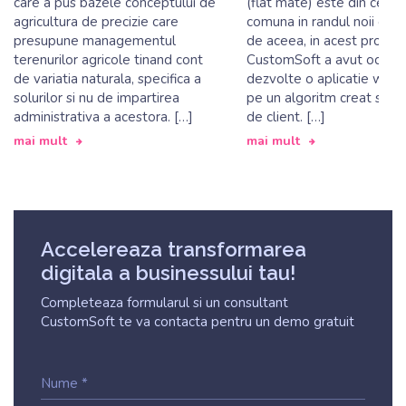
care a pus bazele conceptului de
(flat mate) este din ce in 
agricultura de precizie care
comuna in randul noii gener
presupune managementul
de aceea, in acest proiect
terenurilor agricole tinand cont
CustomSoft a avut ocazia
de variatia naturala, specifica a
dezvolte o aplicatie web
solurilor si nu de impartirea
pe un algoritm creat si fur
administrativa a acestora. […]
de client. […]
mai mult
mai mult
Accelereaza transformarea
digitala a businessului tau!
Completeaza formularul si un consultant
CustomSoft te va contacta pentru un demo gratuit