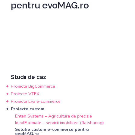
pentru evoMAG.ro
Trimite
Biroul central
Studii de caz
Informatii:
office@customsoft.io
Proiecte BigCommerce
Vanzari:
sales@customsoft.io
Proiecte VTEX
www.customsoft.io
Proiecte Eva e-commerce
Proiecte custom
Enten Systems – Agricultura de precizie
IdealFlatmate – servicii imobiliare (flatsharing)
Solutie custom e-commerce pentru 
evoMAG.ro