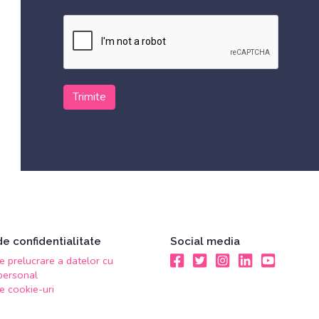
Trimite
 de confidentialitate
Social media
de prelucrare a datelor cu
Facebook
Twitter
Instagram
LinkedIn
Youtube
personal
de cookie-uri