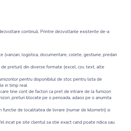
dezvoltare continuă. Printre dezvoltarile existente de-a
 (vanzari, logistica, documentare, colete, gestiune, predari
 de preturi) din diverse formate (excel, csv, text, alte
nizorilor pentru disponibilul de stoc pentru lista de
le in timp real
are tine cont de factori ca pret de intrare de la furnizori
 furnizori, preturi blocate pe o perioada, adaos pe o anumita
 functie de localitatea de livrare (numar de kilometri) si
l incat pe site clientul sa stie exact cand poate ridica sau