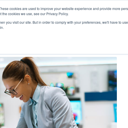
These cookies are used to improve your website experience and provide more perso
t the cookies we use, see our Privacy Policy.
n you visit our site. But in order to comply with your preferences, we'll have to use 
in.
 pentru evoMAG.ro
tru evoMAG.ro
Studii de caz
Companie
Proiecte BigCommerce
Despre noi
Proiecte VTEX
Echipa
rce
Proiecte Eva e-commerce
Parteneriate
Proiecte custom
Clienti
erce
Proiecte mobile
Testimoniale clienti
e
Proiecte mAIa
Contact
tware
Cariere
oduse 
Resurse
Blog
Resurse