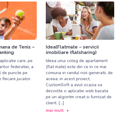
mana de Tenis –
IdealFlatmate – servicii
ranking
imobiliare (flatsharing)
plicatie care, pe
Ideea unui coleg de apartament
ilor federatiei, a
(flat mate) este din ce in ce mai
l de puncte pe
comuna in randul noii generatii, de
 fiecare jucator.
aceea, in acest proiect,
CustomSoft a avut ocazia sa
dezvolte o aplicatie web bazata
pe un algoritm creat si furnizat de
client. […]
mai mult