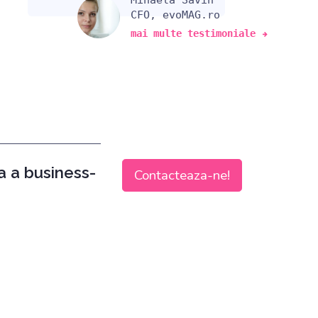
Mihaela Savin
CFO, evoMAG.ro
mai multe testimoniale
a a business-
Contacteaza-ne!