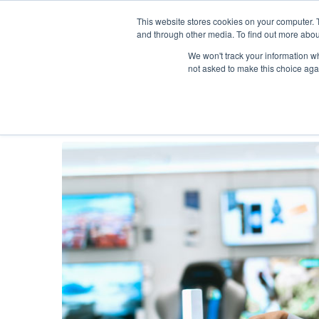
Cauta
This website stores cookies on your computer. 
and through other media. To find out more abou
We won't track your information whe
not asked to make this choice aga
Acasa
/
Studii de caz
/
Proiecte custom
/
Solutie custom
Menu /
Acasa
Solutie custom pen
Produse
Servicii
Akinon
Dezvoltare web
BigCommerce
Dezvoltare mobila
VTEX
Dezvoltare e-comme
Eva
Analiza software
Segmentify
Consultanta e-comm
Navigatie principala
mAIa
Consultanta softwar
Testare produse sof
Testare automata pr
software