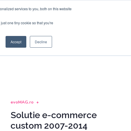
CustomSoft
.io
.ro
nalized services to you, both on this website
just one tiny cookie so that you're
Contact rapid
Accept
Decline
evoMAG.ro
Forma rapida de conta
Solutie e-commerce
Pentru a continua va rugam sa va
exprimati acordul privind
Politica de
custom 2007-2014
prelucrare a datelor cu caracter
personal