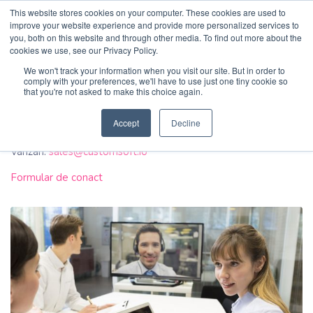
This website stores cookies on your computer. These cookies are used to
Cauta
improve your website experience and provide more personalized services to
you, both on this website and through other media. To find out more about the
cookies we use, see our Privacy Policy.
Acasa
/
Companie
/
Contact
CustomSoft
.io
.ro
We won't track your information when you visit our site. But in order to
comply with your preferences, we'll have to use just one tiny cookie so
that you're not asked to make this choice again.
Contact
Acasa
Accept
Decline
Informatii:
office@customsoft.io
Produse
Vanzari:
sales@customsoft.io
Formular de conact
Servicii
Navigatie principala
Studii de caz
Companie
Contact rapid
Forma rapida de contact