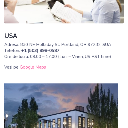
Biroul central
Informatii:
office@customsoft.io
Vanzari:
sales@customsoft.io
www.customsoft.io
USA
Adresa: 830 NE Holladay St. Portland, OR 97232, SUA
Telefon:
+1 (503) 898-0587‬
Ore de lucru: 09:00 – 17:00 (Luni – Vineri, US PST time)
Vezi pe
Google Maps