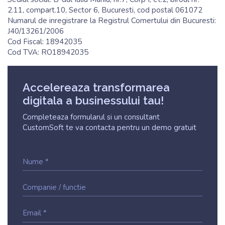
2.11, compart.10, Sector 6, Bucuresti, cod postal 061072
Numarul de inregistrare la Registrul Comertului din Bucuresti:
J40/13261/2006
Cod Fiscal: 18942035
Cod TVA: RO18942035
Accelereaza transformarea
digitala a businessului tau!
Completeaza formularul si un consultant
CustomSoft te va contacta pentru un demo gratuit