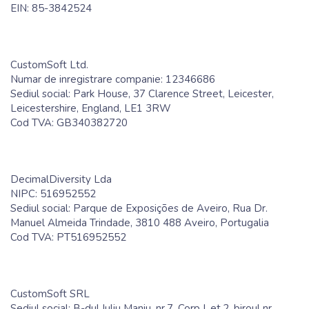
EIN: 85-3842524
CustomSoft Ltd.
Numar de inregistrare companie: 12346686
Sediul social: Park House, 37 Clarence Street, Leicester,
Leicestershire, England, LE1 3RW
Cod TVA: GB340382720
DecimalDiversity Lda
NIPC: 516952552
Sediul social: Parque de Exposições de Aveiro, Rua Dr.
Manuel Almeida Trindade, 3810 488 Aveiro, Portugalia
Cod TVA: PT516952552
CustomSoft SRL
Sediul social: B-dul Iuliu Maniu, nr.7, Corp I, et.2, biroul nr.