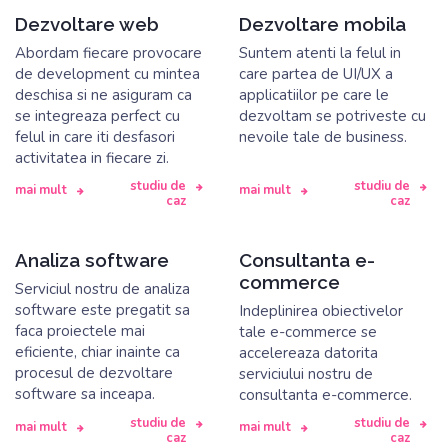
Dezvoltare web
Dezvoltare mobila
Abordam fiecare provocare
Suntem atenti la felul in
de development cu mintea
care partea de UI/UX a
deschisa si ne asiguram ca
applicatiilor pe care le
se integreaza perfect cu
dezvoltam se potriveste cu
felul in care iti desfasori
nevoile tale de business.
activitatea in fiecare zi.
studiu de
studiu de
mai mult
mai mult
caz
caz
Analiza software
Consultanta e-
commerce
Serviciul nostru de analiza
software este pregatit sa
Indeplinirea obiectivelor
faca proiectele mai
tale e-commerce se
eficiente, chiar inainte ca
accelereaza datorita
procesul de dezvoltare
serviciului nostru de
software sa inceapa.
consultanta e-commerce.
studiu de
studiu de
mai mult
mai mult
caz
caz