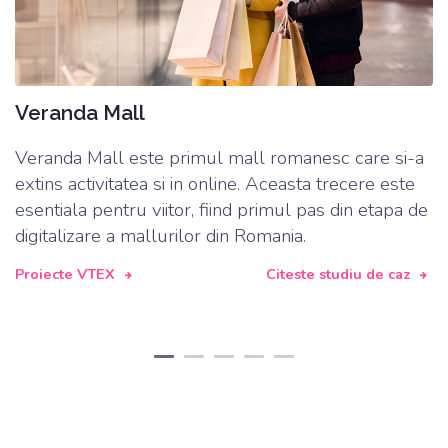
Veranda Mall
e
Veranda Mall este primul mall romanesc care si-a
M
i
extins activitatea si in online. Aceasta trecere este
c
esentiala pentru viitor, fiind primul pas din etapa de
o
at
digitalizare a mallurilor din Romania.
i
Proiecte VTEX
Citeste studiu de caz
P