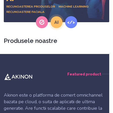
RECUNOASTEREA PRODUSELOR
MACHINE LEARNING
Biroul central
RECUNOASTERE FACIALA
Informatii:
office@customsoft.io
Vanzari:
sales@customsoft.io
www.customsoft.io
Produsele noastre
Featured product
Akinon este o platforma de comert omnichannel
bazata pe cloud, o suita de aplicatii de ultima
generatie. Are functii scalabile care contribuie la