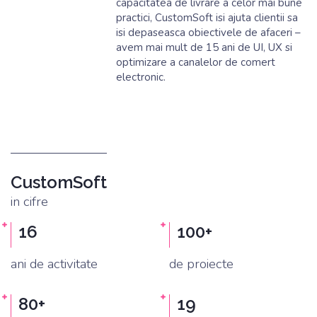
capacitatea de livrare a celor mai bune
practici, CustomSoft isi ajuta clientii sa
isi depaseasca obiectivele de afaceri –
avem mai mult de 15 ani de UI, UX si
optimizare a canalelor de comert
electronic.
CustomSoft
in cifre
fondat in 2006
cu success
16
100+
ani de activitate
de proiecte
exceptional
global
80+
19