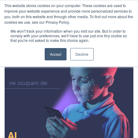
This website stores cookies on your computer. These cookies are used to
Cauta
improve your website experience and provide more personalized services to
you, both on this website and through other media. To find out more about the
cookies we use, see our Privacy Policy.
ENTERPRISE SOFTWARE
CustomSoft
.io
.ro
We won't track your information when you visit our site. But in order to
comply with your preferences, we'll have to use just one tiny cookie so
Custom. La timp. In buget.
that you're not asked to make this choice again.
Acasa
Accept
Decline
Produse
Servicii
ne ocupam de
Navigatie principala
Studii de caz
Companie
Contact rapid
Forma rapida de contact
AI