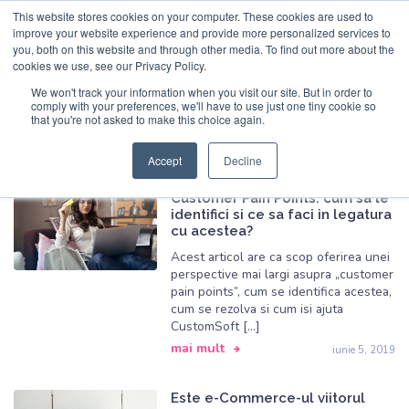
This website stores cookies on your computer. These cookies are used to
Cauta
improve your website experience and provide more personalized services to
you, both on this website and through other media. To find out more about the
cookies we use, see our Privacy Policy.
Acasa
/
Blog
CustomSoft
.io
.ro
We won't track your information when you visit our site. But in order to
comply with your preferences, we'll have to use just one tiny cookie so
that you're not asked to make this choice again.
Blog
Acasa
Accept
Decline
Produse
Customer Pain Points: cum sa le
identifici si ce sa faci in legatura
cu acestea?
Servicii
Acest articol are ca scop oferirea unei
Navigatie principala
perspective mai largi asupra „customer
Studii de caz
pain points”, cum se identifica acestea,
cum se rezolva si cum isi ajuta
CustomSoft […]
Companie
mai mult
iunie 5, 2019
Contact rapid
Forma rapida de contact
Este e-Commerce-ul viitorul