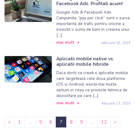
Facebook Ads. Profitati acum!
Google Ads & Facebook Ads.
Campaniile “pay per click” sunt o sursa
importanta de trafic pentru oricine a
investit o suma de bani in crearea unui
[…]
mai mult
februarie 18, 2019
Aplicatii mobile native vs.
aplicatii mobile hibride
Daca doriti sa creati o aplicatie mobila
care targeteaza cele doua platforme
iOS si Android, exista mai multe
optiuni in ceea ce priveste tehnica de
dezvoltare pe care […]
mai mult
februarie 13, 2019
Posts navigation
«
1
…
5
6
7
8
9
…
12
»