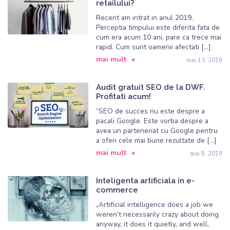
retailului?
Recent am intrat in anul 2019.
Biroul central
Perceptia timpului este diferita fata de
Informatii:
office@customsoft.io
cum era acum 10 ani, pare ca trece mai
Vanzari:
sales@customsoft.io
rapid. Cum sunt oamenii afectati […]
mai mult
mai 13, 2019
www.customsoft.io
Audit gratuit SEO de la DWF.
Profitati acum!
“SEO de succes nu este despre a
pacali Google. Este vorba despre a
avea un parteneriat cu Google pentru
a oferi cele mai bune rezultate de […]
mai mult
mai 8, 2019
Inteligenta artificiala in e-
commerce
„Artificial intelligence does a job we
weren’t necessarily crazy about doing
anyway, it does it quietly, and well,