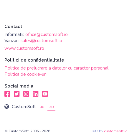
Contact
Informatii:
office@customsoft.io
Vanzari:
sales@customsoft.io
www.customsoft.ro
Politici de confidentialitate
Politica de prelucrare a datelor cu caracter personal
Politica de cookie-uri
Social media
Facebook
Twitter
Instagram
LinkedIn
Youtube
CustomSoft
.io
.ro
© CustomSoft, 2006 - 2026
site by
customsoft.io